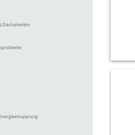
 & Dacharbeiten
enprobleme
 Energieeinsparung